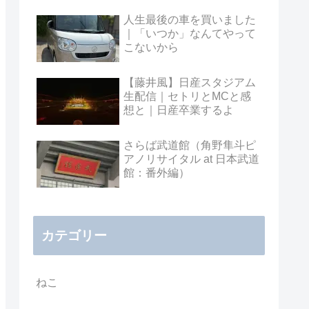
人生最後の車を買いました
｜「いつか」なんてやって
こないから
【藤井風】日産スタジアム
生配信｜セトリとMCと感
想と｜日産卒業するよ
さらば武道館（角野隼斗ピ
アノリサイタル at 日本武道
館：番外編）
カテゴリー
ねこ