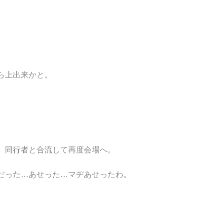
なら上出来かと。
、同行者と合流して再度会場へ。
だった…あせった…マヂあせったわ。