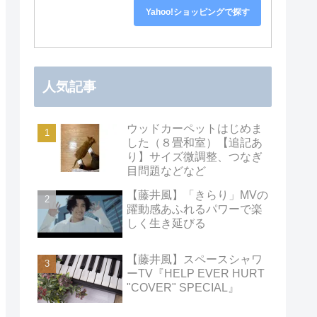
Yahoo!ショッピングで探す
人気記事
ウッドカーペットはじめま
した（８畳和室）【追記あ
り】サイズ微調整、つなぎ
目問題などなど
【藤井風】「きらり」MVの
躍動感あふれるパワーで楽
しく生き延びる
【藤井風】スペースシャワ
ーTV『HELP EVER HURT
"COVER" SPECIAL』