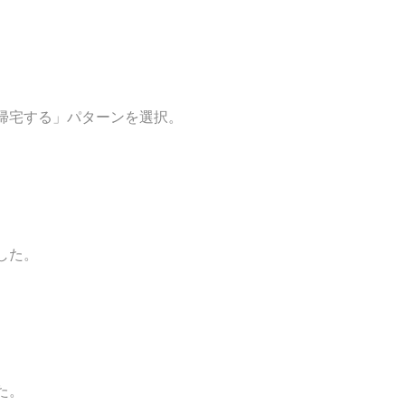
帰宅する」パターンを選択。
した。
た。